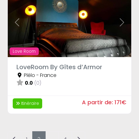
Previous
Next
Love Room
LoveRoom By Gîtes d’Armor
Plélo
-
France
0.0
(0)
A partir de:
171€
Itinéraire
Posts navigation
Newer posts
Older posts