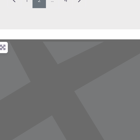
1
2
…
4