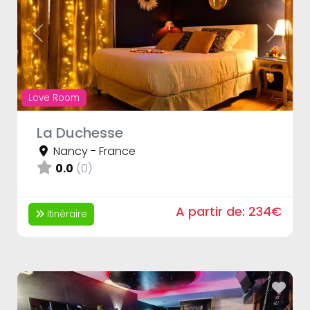
Previous
Next
Love Room
La Duchesse
Nancy
-
France
0.0
(0)
A partir de:
234€
Itinéraire
Fav