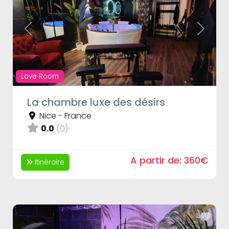
Previous
Next
Love Room
La chambre luxe des désirs
Nice
-
France
0.0
(0)
A partir de:
360€
Itinéraire
Fav