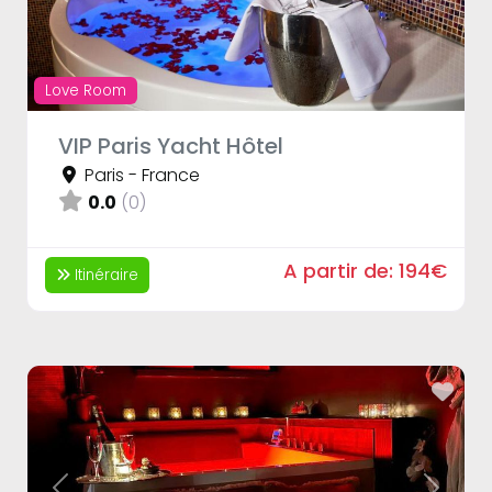
Love Room
VIP Paris Yacht Hôtel
Paris
-
France
0.0
(0)
A partir de:
194€
Itinéraire
Fav