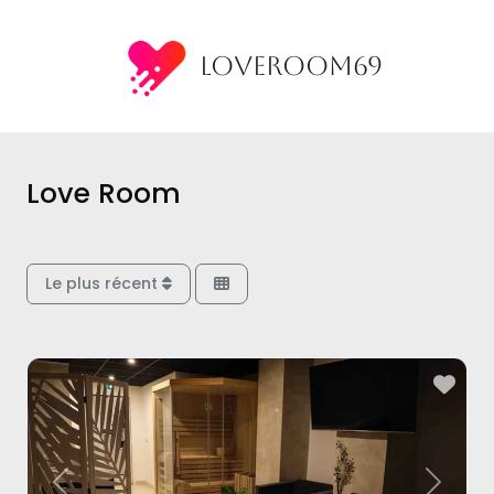
Aller
au
LoveRoom69
contenu
Love Room
Le plus récent
Fav
Previous
Next