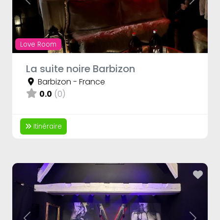
Previous
Next
Love Room
La suite noire Barbizon
Barbizon
-
France
0.0
(0)
Itinéraire
Fav