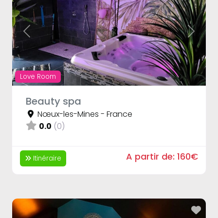
Previous
Next
Love Room
Beauty spa
Nœux-les-Mines
-
France
0.0
(0)
A partir de:
160€
Itinéraire
Fav