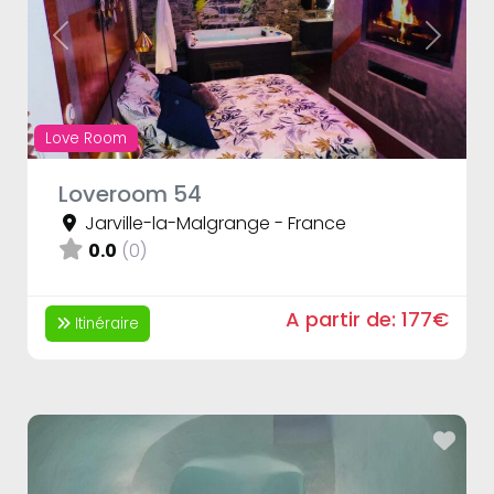
Previous
Next
Love Room
Loveroom 54
Jarville-la-Malgrange
-
France
0.0
(0)
A partir de:
177€
Itinéraire
Fav