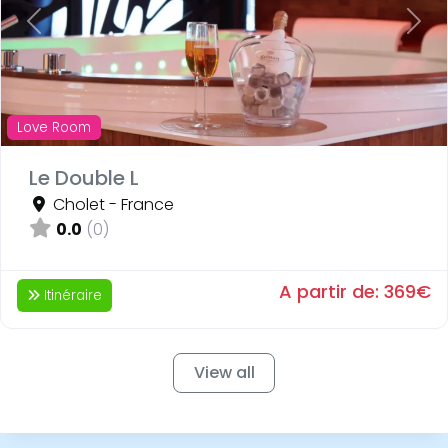
Previous
Next
Love Room
Le Double L
Cholet
-
France
0.0
(0)
A partir de:
369€
Itinéraire
View all