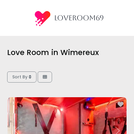
Aller
au
LoveRoom69
contenu
Love Room in Wimereux
Sort By
Fav
Previous
Next