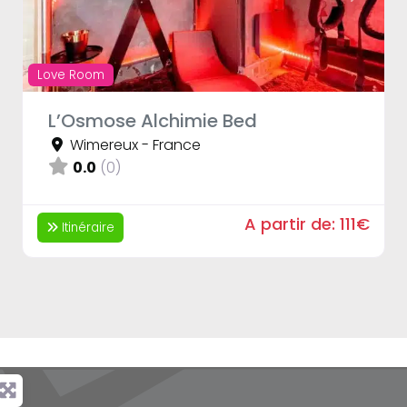
Love Room
L’Osmose Alchimie Bed
Wimereux
-
France
0.0
(0)
A partir de:
111€
Itinéraire